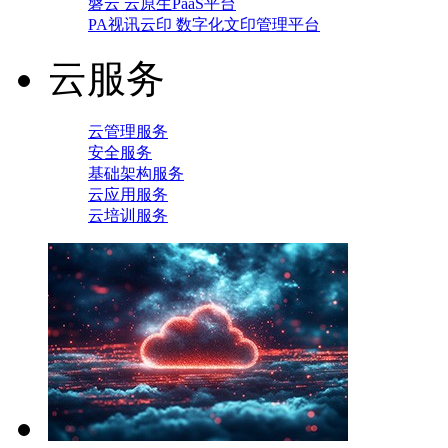
磐云 云原生PaaS平台
PA视讯云印 数字化文印管理平台
云服务
云管理服务
安全服务
基础架构服务
云应用服务
云培训服务