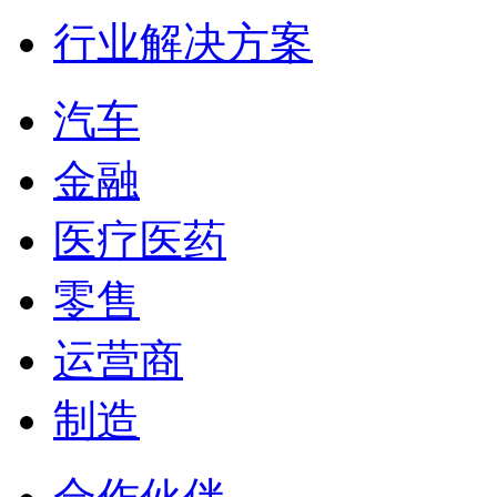
行业解决方案
汽车
金融
医疗医药
零售
运营商
制造