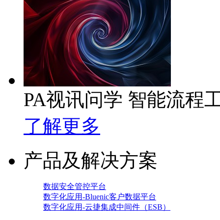
PA视讯问学 智能流程
了解更多
产品及解决方案
数据安全管控平台
数字化应用-Bluenic客户数据平台
数字化应用-云捷集成中间件（ESB）